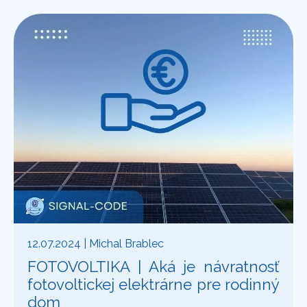
12.07.2024
| Michal Brablec
FOTOVOLTIKA | Aká je návratnosť
fotovoltickej elektrárne pre rodinný
dom