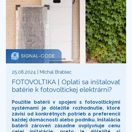
25.08.2024
| Michal Brablec
FOTOVOLTIKA | Oplatí sa inštalovať
batérie k fotovoltickej elektrárni?
Použitie batérií v spojení s fotovoltickými
systémami je dôležité rozhodnutie, ktoré
závisí od konkrétnych potrieb a preferencií
každej domácnosti alebo podniku. Inštalácia
batérii zároveň zásadne ovplyvňuje cenu
celej inštalácie, preto je dôležité si