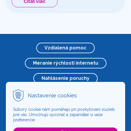
Čítať viac
Vzdialená pomoc
Meranie rýchlosti internetu
Nahlásenie poruchy
Nastavenie cookies
Zvolenská cesta 31, Lučenec
info@signal-code.sk
Súbory cookie nám pomáhajú pri poskytovaní služieb
pre vás. Umožňujú spoznať a zapamätať si vaše
047/370 02 03
preferencie.