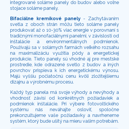
integrované solárne panely do budov alebo voľne
stojace solárne panely.
Bifaciálne kremíkové panely
- Zachytávaním
svetla z oboch strán môžu tieto solárne panely
produkovať až o 10-30% viac energie v porovnaní s
tradičnými monofaciálnymi panelmi, v závislosti od
inštalácie a environmentálnych podmienok.
Používajú sa v solárnych farmách veľkého rozsahu
na maximalizáciu využitia pôdy a energetickej
produkcie. Tieto panely sú vhodné aj pre mestské
prostredie, kde odrazené svetlo z budov a iných
povrchov prispieva k ich energetickému výnosu.
Majú vyššiu počiatočnú cenu kvôli zložitejšiemu
dizajnu a výrobnému procesu.
Každý typ panela má svoje výhody a nevýhody a
vhodnosť závisí od konkrétnych požiadaviek a
podmienok inštalácie. Pri výbere fotovoltického
systému nás neváhajte osloviť, spoločne
prekonzultujeme vaše požiadavky a navrheneme
systém, ktorý bude ušitý na mieru vašim potrebám.