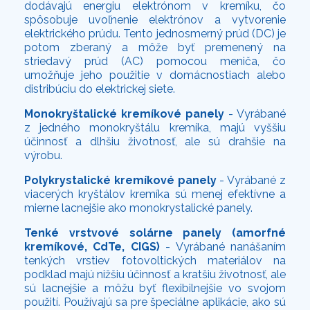
dodávajú energiu elektrónom v kremíku, čo
spôsobuje uvoľnenie elektrónov a vytvorenie
elektrického prúdu. Tento jednosmerný prúd (DC) je
potom zberaný a môže byť premenený na
striedavý prúd (AC) pomocou meniča, čo
umožňuje jeho použitie v domácnostiach alebo
distribúciu do elektrickej siete.
Monokryštalické kremíkové panely
- Vyrábané
z jedného monokryštálu kremíka, majú vyššiu
účinnosť a dlhšiu životnosť, ale sú drahšie na
výrobu.
Polykrystalické kremíkové panely
- Vyrábané z
viacerých kryštálov kremíka sú menej efektívne a
mierne lacnejšie ako monokrystalické panely.
Tenké vrstvové solárne panely (amorfné
kremíkové, CdTe, CIGS)
- Vyrábané nanášaním
tenkých vrstiev fotovoltických materiálov na
podklad majú nižšiu účinnosť a kratšiu životnosť, ale
sú lacnejšie a môžu byť flexibilnejšie vo svojom
použití. Používajú sa pre špeciálne aplikácie, ako sú