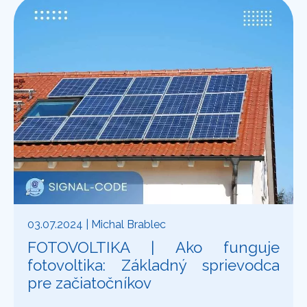
03.07.2024
| Michal Brablec
FOTOVOLTIKA | Ako funguje
fotovoltika: Základný sprievodca
pre začiatočníkov