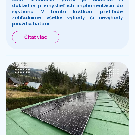
dôkladne premyslieť ich implementáciu do
systému. V tomto krátkom prehľade
zohľadníme všetky výhody či nevýhody
použitia batérii.
Čítať viac