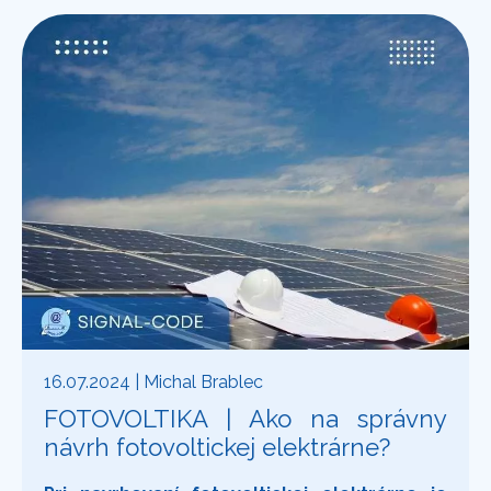
16.07.2024
| Michal Brablec
FOTOVOLTIKA | Ako na správny
návrh fotovoltickej elektrárne?