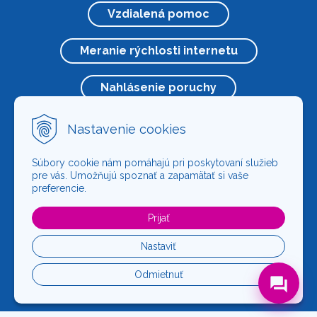
Vzdialená pomoc
Meranie rýchlosti internetu
Nahlásenie poruchy
Nastavenie cookies
Zvolenská cesta 31, Lučenec
info@signal-code.sk
Súbory cookie nám pomáhajú pri poskytovaní služieb
pre vás. Umožňujú spoznať a zapamätať si vaše
047/370 02 03
preferencie.
Prijať
Sledujte nás na sociálnych sieťach:
Nastaviť
Odmietnuť
forum