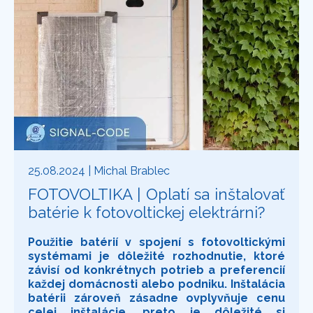
25.08.2024
| Michal Brablec
FOTOVOLTIKA | Oplatí sa inštalovať
batérie k fotovoltickej elektrárni?
Použitie batérií v spojení s fotovoltickými
systémami je dôležité rozhodnutie, ktoré
závisí od konkrétnych potrieb a preferencií
každej domácnosti alebo podniku. Inštalácia
batérii zároveň zásadne ovplyvňuje cenu
celej inštalácie, preto je dôležité si